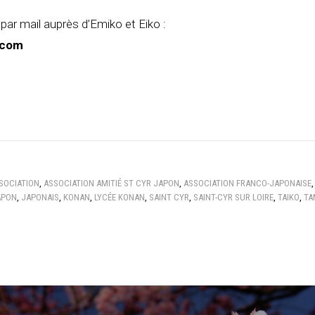
par mail auprès d’Emiko et Eiko :
.com
SOCIATION
,
ASSOCIATION AMITIÉ ST CYR JAPON
,
ASSOCIATION FRANCO-JAPONAISE
APON
,
JAPONAIS
,
KONAN
,
LYCÉE KONAN
,
SAINT CYR
,
SAINT-CYR SUR LOIRE
,
TAIKO
,
TA