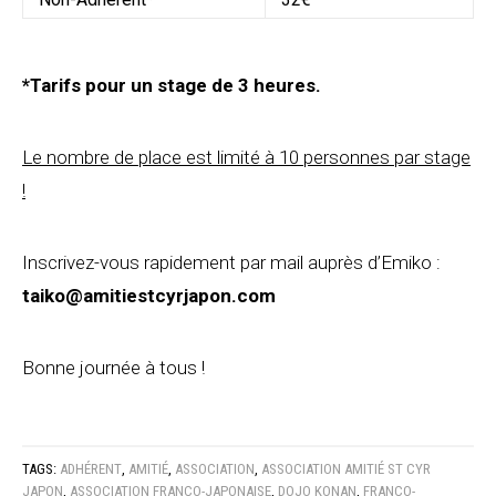
*Tarifs pour un stage de 3 heures.
Le nombre de place est limité à 10 personnes par stage
!
Inscrivez-vous rapidement par mail auprès d’Emiko :
taiko@amitiestcyrjapon.com
Bonne journée à tous !
TAGS:
ADHÉRENT
,
AMITIÉ
,
ASSOCIATION
,
ASSOCIATION AMITIÉ ST CYR
JAPON
,
ASSOCIATION FRANCO-JAPONAISE
,
DOJO KONAN
,
FRANCO-