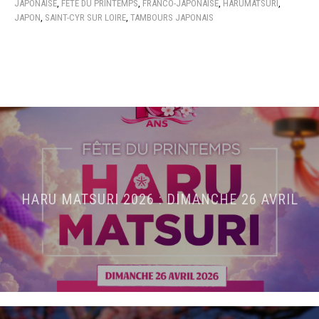
JAPONAISE
,
FÊTE DU PRINTEMPS
,
FRANCO-JAPONAISE
,
HARUMATSURI
,
JAPON
,
SAINT-CYR SUR LOIRE
,
TAMBOURS JAPONAIS
HARU MATSURI 2026 : DIMANCHE 26 AVRIL